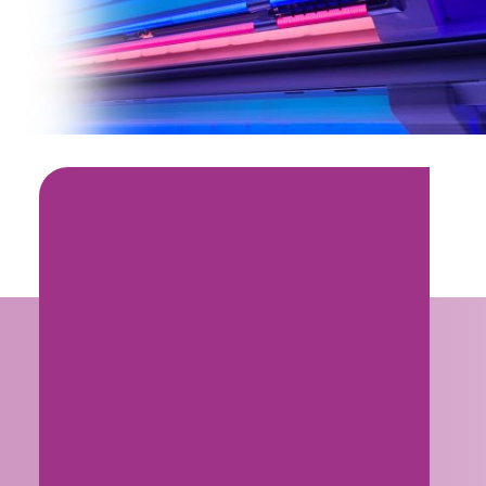
52 Lampen
6 LED Gesichtsbräuner
Mehr als 2.000 Beauty Booster
LEDs
2 LED Schulterbräuner
Pigmentdunkelung – 144 blaue
UVA-LEDs für eine optimal