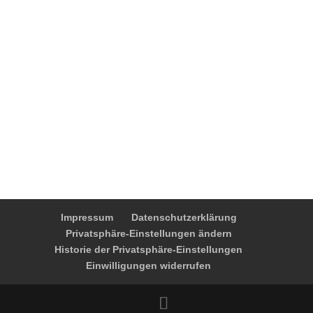
besuchen?
Dann kommen Sie gerne vorbei –
auch ohne Termin.
Möchten Sie vorab einen Termin
vereinbaren, so rufen Sie uns an.
Termin vereinbaren
Impressum
Datenschutzerklärung
Privatsphäre-Einstellungen ändern
Historie der Privatsphäre-Einstellungen
Einwilligungen widerrufen